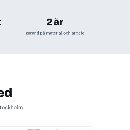
t
2 år
garanti på material och arbete
med
stockholm.