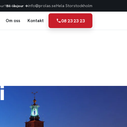
info@prolas.se
Hela Storstockholm
our?
Bil-låsjour →
08 23 23 23
Om oss
Kontakt
i