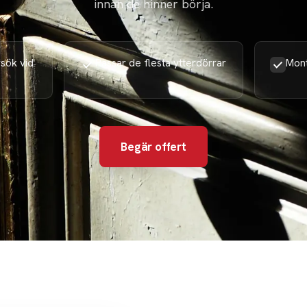
innan de hinner börja.
sök vid
Passar de flesta ytterdörrar
Mont
Begär offert