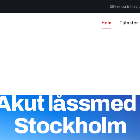
Söker du bil-låsj
Hem
Tjänster
Akut låssmed 
Stockholm