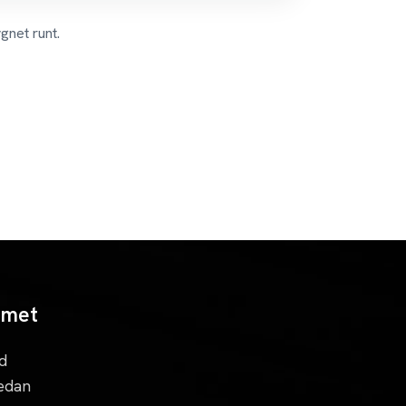
gnet runt.
mmet
d
redan