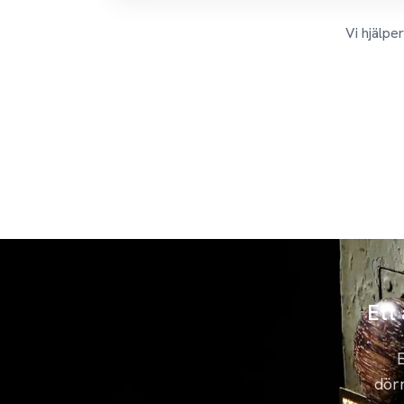
Vi hjälpe
Ett
E
dörr