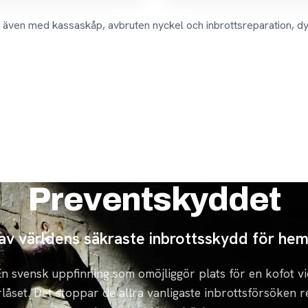
r även med kassaskåp, avbruten nyckel och inbrottsreparation, dy
Preventskyddet
 av världens säkraste inbrottsskydd för he
n svensk uppfinning som omöjliggör plats för en kofot vi
låset. Det stoppar de allra vanligaste inbrottsförsöken 