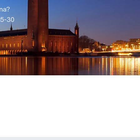
rna?
15-30