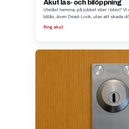
Akut lås- och bilöppning
Utelåst hemma, på jobbet eller i bilen? Vi
billås, även Dead-Lock, utan att skada dörr
Ring akut