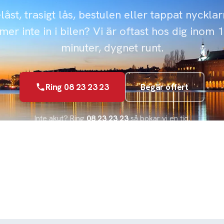
låst, trasigt lås, bestulen eller tappat nyckla
er inte in i bilen? Vi är oftast hos dig inom 
minuter, dygnet runt.
Ring 08 23 23 23
Begär offert
Inte akut? Ring
08 23 23 23
så bokar vi en tid.