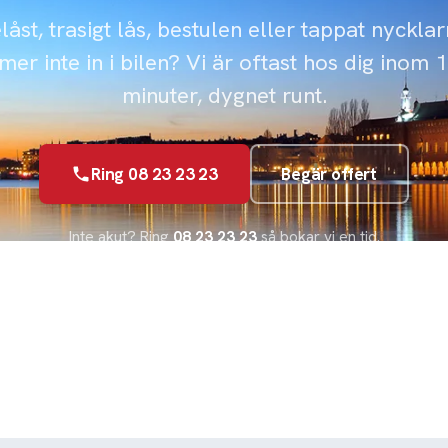
låst, trasigt lås, bestulen eller tappat nyckla
er inte in i bilen? Vi är oftast hos dig inom 
minuter, dygnet runt.
Ring 08 23 23 23
Begär offert
Inte akut? Ring
08 23 23 23
så bokar vi en tid.