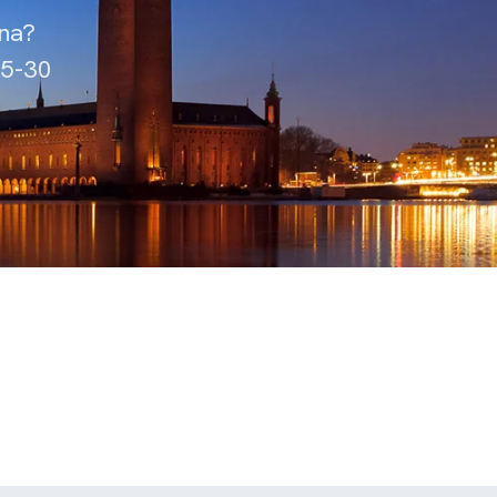
rna?
15-30