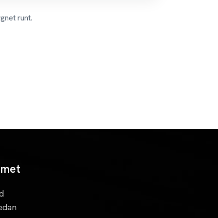
gnet runt.
mmet
d
redan