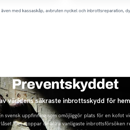
r även med kassaskåp, avbruten nyckel och inbrottsreparation, dy
Preventskyddet
 av världens säkraste inbrottsskydd för he
n svensk uppfinning som omöjliggör plats för en kofot vi
låset. Det stoppar de allra vanligaste inbrottsförsöken 