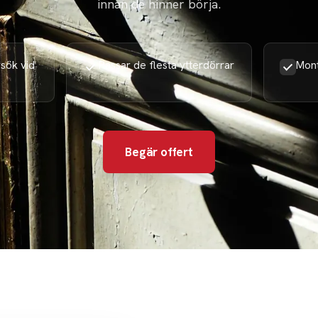
innan de hinner börja.
sök vid
Passar de flesta ytterdörrar
Mont
Begär offert