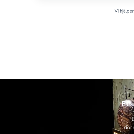
Vi hjälpe
Ett
E
dörr