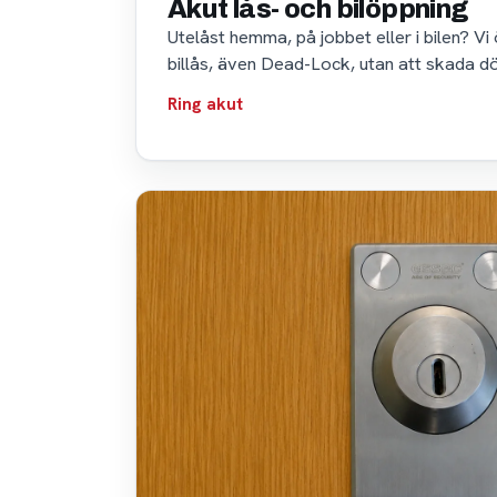
Akut lås- och bilöppning
Utelåst hemma, på jobbet eller i bilen? Vi
billås, även Dead-Lock, utan att skada dörr
Ring akut