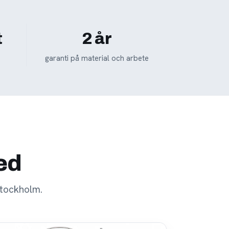
t
2 år
garanti på material och arbete
med
stockholm.