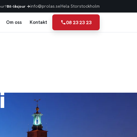
info@prolas.se
Hela Storstockholm
our?
Bil-låsjour →
08 23 23 23
Om oss
Kontakt
i