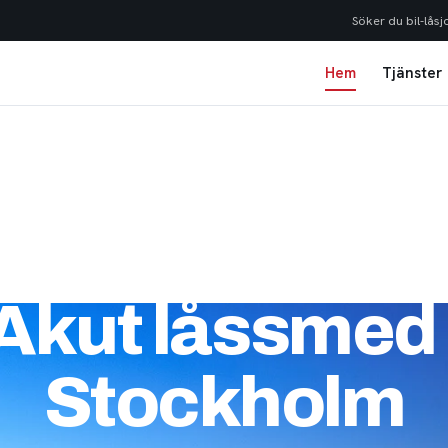
Söker du bil-låsj
Hem
Tjänster
Akut låssmed 
Stockholm