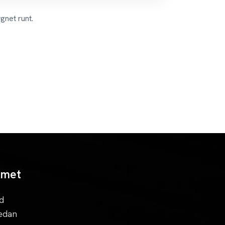
gnet runt.
mmet
d
redan