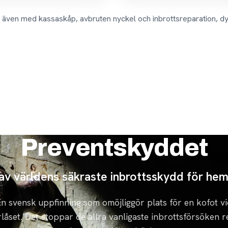
r även med kassaskåp, avbruten nyckel och inbrottsreparation, dy
Preventskyddet
 av världens säkraste inbrottsskydd för he
n svensk uppfinning som omöjliggör plats för en kofot vi
låset. Det stoppar de allra vanligaste inbrottsförsöken 