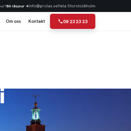
info@prolas.se
Hela Storstockholm
our?
Bil-låsjour →
08 23 23 23
Om oss
Kontakt
i