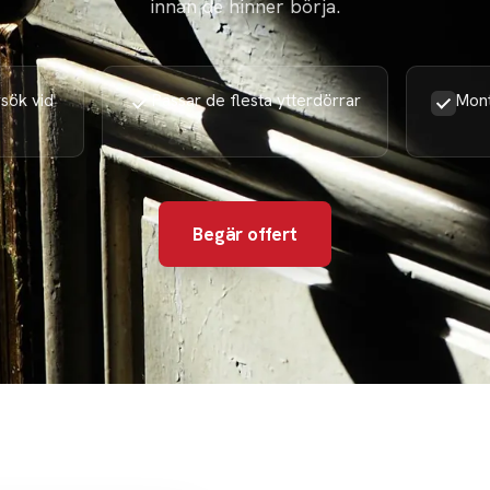
innan de hinner börja.
sök vid
Passar de flesta ytterdörrar
Mont
Begär offert