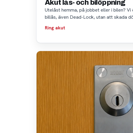
Akut lås- och bilöppning
Utelåst hemma, på jobbet eller i bilen? Vi
billås, även Dead-Lock, utan att skada dörr
Ring akut