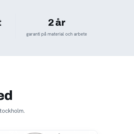
t
2 år
garanti på material och arbete
med
stockholm.