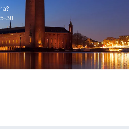
rna?
15-30