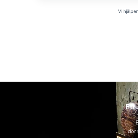
Vi hjälpe
Ett
E
dörr