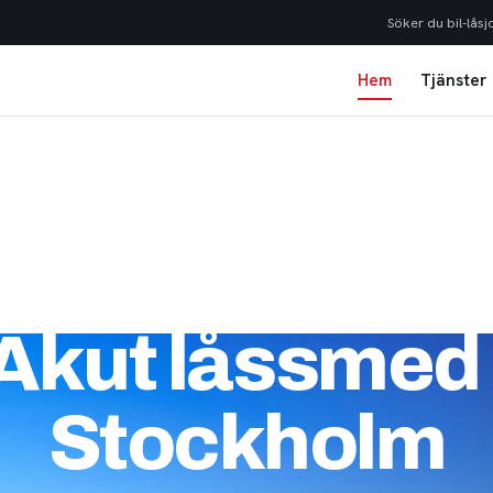
Söker du bil-låsj
Hem
Tjänster
Akut låssmed 
Stockholm