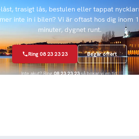
låst, trasigt lås, bestulen eller tappat nyckla
er inte in i bilen? Vi är oftast hos dig inom 
minuter, dygnet runt.
Ring 08 23 23 23
Begär offert
Inte akut? Ring
08 23 23 23
så bokar vi en tid.