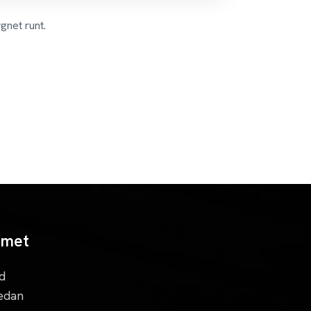
gnet runt.
mmet
d
redan