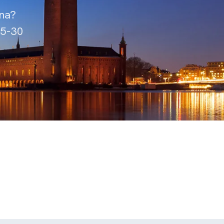
rna?
15-30