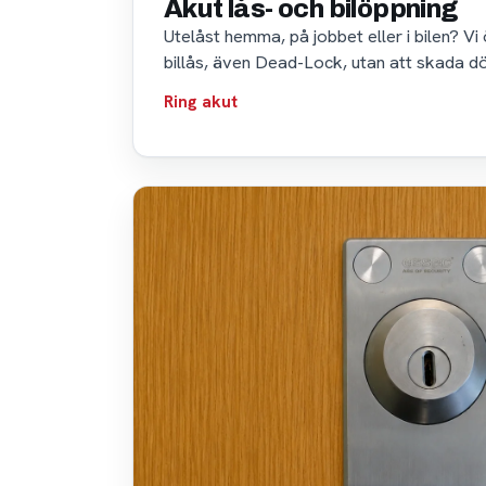
Akut lås- och bilöppning
Utelåst hemma, på jobbet eller i bilen? Vi
billås, även Dead-Lock, utan att skada dörr
Ring akut