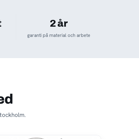
t
2 år
garanti på material och arbete
med
stockholm.