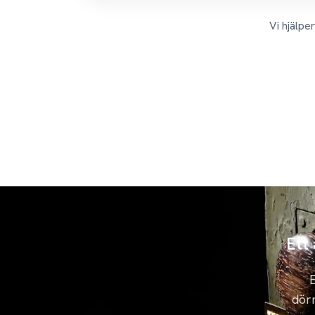
Vi hjälpe
Ett
E
dörr