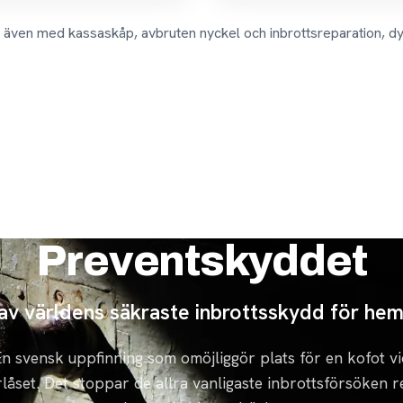
r även med kassaskåp, avbruten nyckel och inbrottsreparation, dy
Preventskyddet
 av världens säkraste inbrottsskydd för he
n svensk uppfinning som omöjliggör plats för en kofot vi
låset. Det stoppar de allra vanligaste inbrottsförsöken 