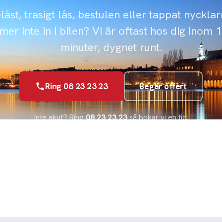
låst, trasigt lås, bestulen eller tappat nyckla
er inte in i bilen? Vi är oftast hos dig inom 
minuter, dygnet runt.
Ring 08 23 23 23
Begär offert
Inte akut? Ring
08 23 23 23
så bokar vi en tid.