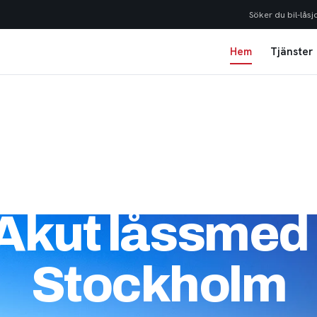
Söker du bil-låsj
Hem
Tjänster
Akut låssmed 
Stockholm