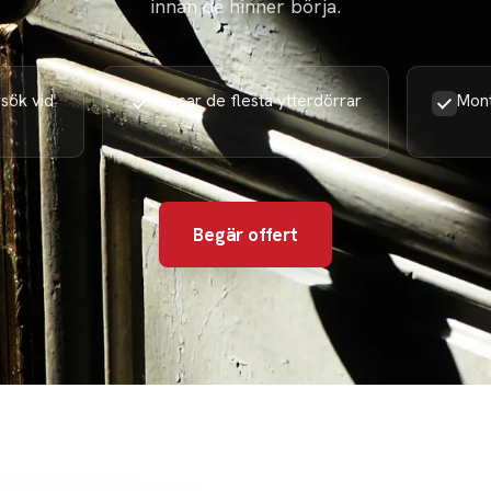
innan de hinner börja.
sök vid
Passar de flesta ytterdörrar
Mont
Begär offert