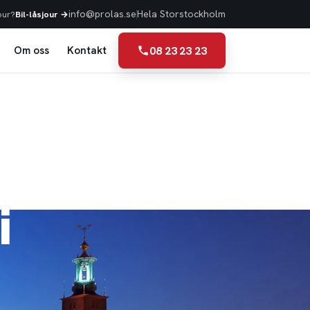
info@prolas.se
Hela Storstockholm
our?
Bil-låsjour →
08 23 23 23
Om oss
Kontakt
i