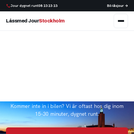
Jour dygnet runt
08 23 23 23
Bil-låsjour →
Låssmed Jour
Stockholm
Akut låssmed i
Stockholm
Utelåst, trasigt lås, bestulen eller tappat nycklarna?
Kommer inte in i bilen? Vi är oftast hos dig inom
15-30 minuter, dygnet runt.