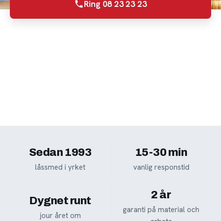
Ring 08 23 23 23
Begär offert
Inte akut? Ring
08 23 23 23
så bokar vi en tid.
Sedan 1993
15-30 min
låssmed i yrket
vanlig responstid
2 år
Dygnet runt
garanti på material och
jour året om