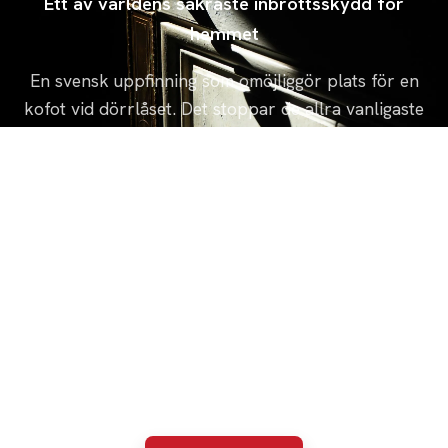
Ett av världens säkraste inbrottsskydd för
hemmet
En svensk uppfinning som omöjliggör plats för en
kofot vid dörrlåset. Det stoppar de allra vanligaste
inbrottsförsöken redan innan de hinner börja.
Skyddar mot brytförsök vid låset
Passar de flesta ytterdörrar
Monteras av oss på plats