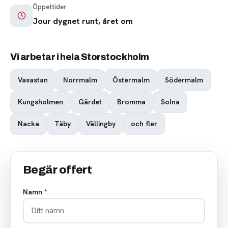
Öppettider
Jour dygnet runt, året om
Vi arbetar i hela Storstockholm
Vasastan
Norrmalm
Östermalm
Södermalm
Kungsholmen
Gärdet
Bromma
Solna
Nacka
Täby
Vällingby
och fler
Begär offert
Namn *