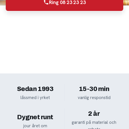
Ring 08 23 23 23
Begär offert
Inte akut? Ring
08 23 23 23
så bokar vi en tid.
Sedan 1993
15-30 min
låssmed i yrket
vanlig responstid
2 år
Dygnet runt
garanti på material och
jour året om