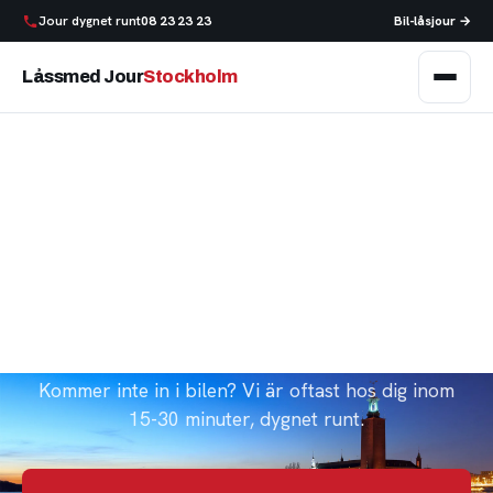
Jour dygnet runt
08 23 23 23
Bil-låsjour →
Låssmed Jour
Stockholm
Akut låssmed i
Stockholm
Utelåst, trasigt lås, bestulen eller tappat nycklarna?
Kommer inte in i bilen? Vi är oftast hos dig inom
15-30 minuter, dygnet runt.