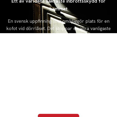
Ett av världens säkraste inbrottsskydd för
hemmet
En svensk uppfinning som omöjliggör plats för en
kofot vid dörrlåset. Det stoppar de allra vanligaste
inbrottsförsöken redan innan de hinner börja.
Skyddar mot brytförsök vid låset
Passar de flesta ytterdörrar
Monteras av oss på plats