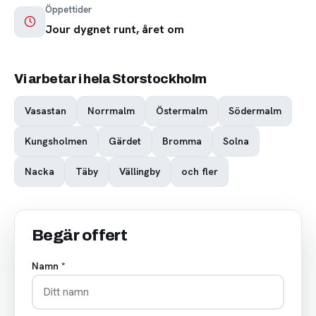
Öppettider
Jour dygnet runt, året om
Vi arbetar i hela Storstockholm
Vasastan
Norrmalm
Östermalm
Södermalm
Kungsholmen
Gärdet
Bromma
Solna
Nacka
Täby
Vällingby
och fler
Begär offert
Namn *