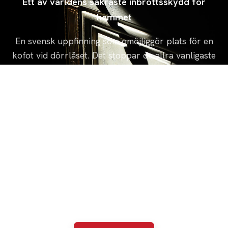
Ett av världens säkraste inbrottsskydd för
hemmet
En svensk uppfinning som omöjliggör plats för en
kofot vid dörrlåset. Det stoppar de allra vanligaste
inbrottsförsöken redan innan de hinner börja.
Skyddar mot brytförsök vid låset
Passar de flesta ytterdörrar
Monteras av oss på plats