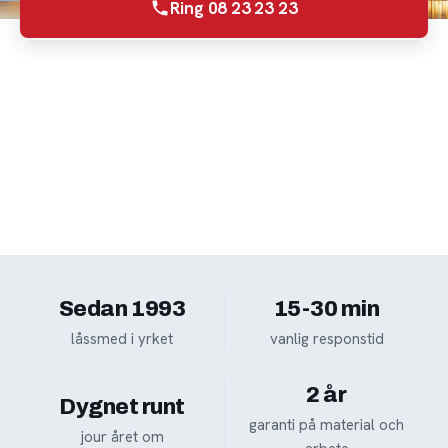
Ring 08 23 23 23
Begär offert
Inte akut? Ring
08 23 23 23
så bokar vi en tid.
Sedan 1993
15-30 min
låssmed i yrket
vanlig responstid
2 år
Dygnet runt
garanti på material och
jour året om