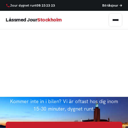
Jour dygnet runt
08 23 23 23
Bil-låsjour →
Låssmed Jour
Stockholm
Akut låssmed i
Stockholm
Utelåst, trasigt lås, bestulen eller tappat nycklarna?
Kommer inte in i bilen? Vi är oftast hos dig inom
15-30 minuter, dygnet runt.