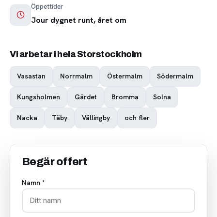
Öppettider
Jour dygnet runt, året om
Vi arbetar i hela Storstockholm
Vasastan
Norrmalm
Östermalm
Södermalm
Kungsholmen
Gärdet
Bromma
Solna
Nacka
Täby
Vällingby
och fler
Begär offert
Namn *