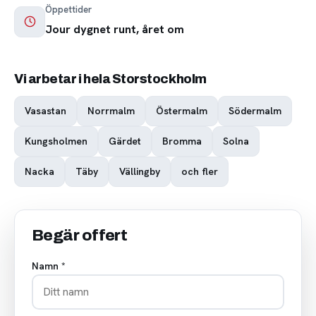
Öppettider
Jour dygnet runt, året om
Vi arbetar i hela Storstockholm
Vasastan
Norrmalm
Östermalm
Södermalm
Kungsholmen
Gärdet
Bromma
Solna
Nacka
Täby
Vällingby
och fler
Begär offert
Namn *