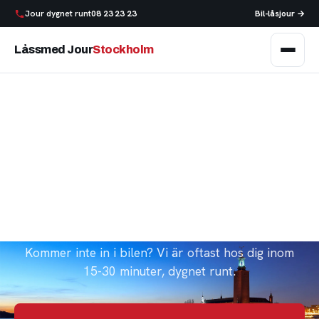
Jour dygnet runt
08 23 23 23
Bil-låsjour →
Låssmed Jour
Stockholm
Akut låssmed i
Stockholm
Utelåst, trasigt lås, bestulen eller tappat nycklarna?
Kommer inte in i bilen? Vi är oftast hos dig inom
15-30 minuter, dygnet runt.