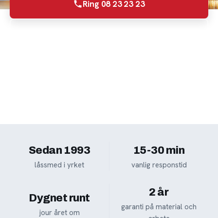
Ring 08 23 23 23
Begär offert
Inte akut? Ring
08 23 23 23
så bokar vi en tid.
Sedan 1993
15-30 min
låssmed i yrket
vanlig responstid
2 år
Dygnet runt
garanti på material och
jour året om